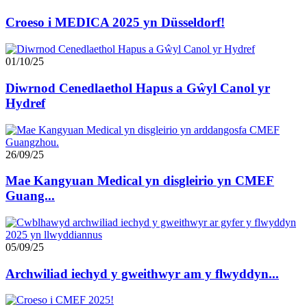
Croeso i MEDICA 2025 yn Düsseldorf!
01/10/25
Diwrnod Cenedlaethol Hapus a Gŵyl Canol yr
Hydref
26/09/25
Mae Kangyuan Medical yn disgleirio yn CMEF
Guang...
05/09/25
Archwiliad iechyd y gweithwyr am y flwyddyn...