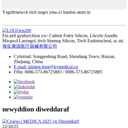
Ysgrifennwch eich neges yma a'i hanfon atom ni
Ein prif gynhyrchion yw: Cathetr Foley Silicon, Llwybr Anadlu
Mwgwd Laryngol, tiwb Stumog Silicon, Tiwb Endotracheal, ac ati.
海盐康源医疗器械有限公司
Cyfeiriad: Songpodong Road, Shendang Town, Haiyan,
Zhejiang, China
E-mail: qiming.feng@kymedical.cn
Ffôn: 0086-573-86725883 / 0086-573-86725885
newyddion diweddaraf
22/10/25