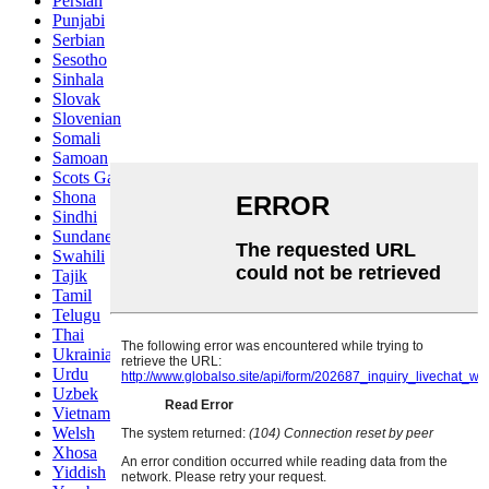
Persian
Punjabi
Serbian
Sesotho
Sinhala
Slovak
Slovenian
Somali
Samoan
Scots Gaelic
Shona
Sindhi
Sundanese
Swahili
Tajik
Tamil
Telugu
Thai
Ukrainian
Urdu
Uzbek
Vietnamese
Welsh
Xhosa
Yiddish