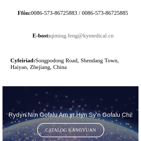
Ffôn:
0086-573-86725883 / 0086-573-86725885
E-bost:
qiming.feng@kymedical.cn
Cyfeiriad:
Songpodong Road, Shendang Town,
Haiyan, Zhejiang, China
Rydyn Ni'n Gofalu Am yr Hyn Sy'n Gofalu Chi!
CATALOG KANGYUAN