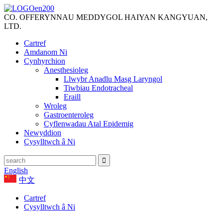
CO. OFFERYNNAU MEDDYGOL HAIYAN KANGYUAN,
LTD.
Cartref
Amdanom Ni
Cynhyrchion
Anesthesioleg
Llwybr Anadlu Masg Laryngol
Tiwbiau Endotracheal
Eraill
Wroleg
Gastroenteroleg
Cyflenwadau Atal Epidemig
Newyddion
Cysylltwch â Ni
English
中文
Cartref
Cysylltwch â Ni