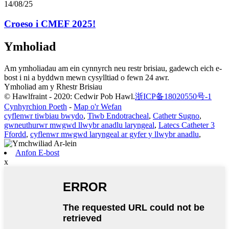
14/08/25
Croeso i CMEF 2025!
Ymholiad
Am ymholiadau am ein cynnyrch neu restr brisiau, gadewch eich e-
bost i ni a byddwn mewn cysylltiad o fewn 24 awr.
Ymholiad am y Rhestr Brisiau
© Hawlfraint - 2020: Cedwir Pob Hawl.
浙ICP备18020550号-1
Cynhyrchion Poeth
-
Map o'r Wefan
cyflenwr tiwbiau bwydo
,
Tiwb Endotracheal
,
Cathetr Sugno
,
gwneuthurwr mwgwd llwybr anadlu laryngeal
,
Latecs Catheter 3
Ffordd
,
cyflenwr mwgwd laryngeal ar gyfer y llwybr anadlu
,
Anfon E-bost
x