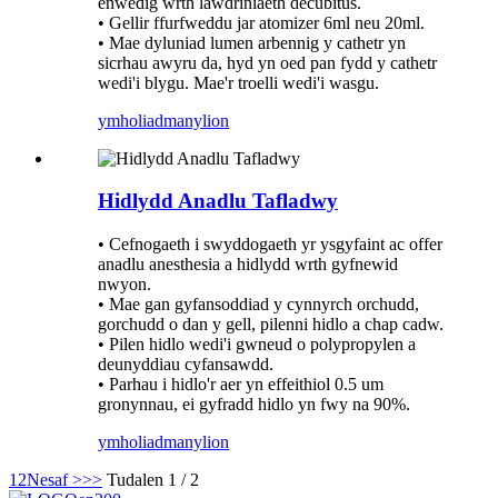
enwedig wrth lawdriniaeth decubitus.
• Gellir ffurfweddu jar atomizer 6ml neu 20ml.
• Mae dyluniad lumen arbennig y cathetr yn
sicrhau awyru da, hyd yn oed pan fydd y cathetr
wedi'i blygu. Mae'r troelli wedi'i wasgu.
ymholiad
manylion
Hidlydd Anadlu Tafladwy
• Cefnogaeth i swyddogaeth yr ysgyfaint ac offer
anadlu anesthesia a hidlydd wrth gyfnewid
nwyon.
• Mae gan gyfansoddiad y cynnyrch orchudd,
gorchudd o dan y gell, pilenni hidlo a chap cadw.
• Pilen hidlo wedi'i gwneud o polypropylen a
deunyddiau cyfansawdd.
• Parhau i hidlo'r aer yn effeithiol 0.5 um
gronynnau, ei gyfradd hidlo yn fwy na 90%.
ymholiad
manylion
1
2
Nesaf >
>>
Tudalen 1 / 2