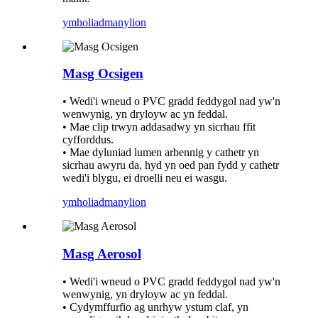
ymholiad
manylion
Masg Ocsigen
• Wedi'i wneud o PVC gradd feddygol nad yw'n
wenwynig, yn dryloyw ac yn feddal.
• Mae clip trwyn addasadwy yn sicrhau ffit
cyfforddus.
• Mae dyluniad lumen arbennig y cathetr yn
sicrhau awyru da, hyd yn oed pan fydd y cathetr
wedi'i blygu, ei droelli neu ei wasgu.
ymholiad
manylion
Masg Aerosol
• Wedi'i wneud o PVC gradd feddygol nad yw'n
wenwynig, yn dryloyw ac yn feddal.
• Cydymffurfio ag unrhyw ystum claf, yn