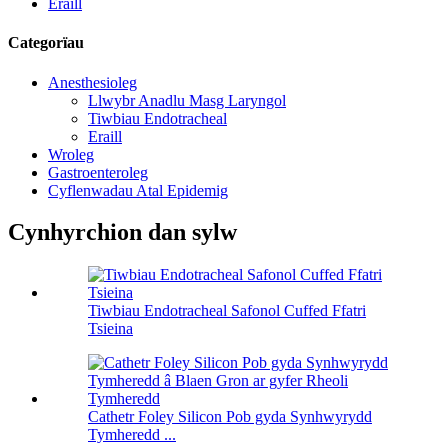
Eraill
Categorïau
Anesthesioleg
Llwybr Anadlu Masg Laryngol
Tiwbiau Endotracheal
Eraill
Wroleg
Gastroenteroleg
Cyflenwadau Atal Epidemig
Cynhyrchion dan sylw
Tiwbiau Endotracheal Safonol Cuffed Ffatri
Tsieina
Cathetr Foley Silicon Pob gyda Synhwyrydd
Tymheredd ...