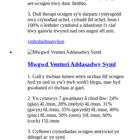
aer-ocsigen trwy danc lleithio.
3. Dull therapi ocsigen sy'n darparu cymysgedd
nwy crynodiad uchel, cyfradd llif uchel, bron i
100% o leithder cymharol a ddanfonir i'r claf
trwy ganwla trwynol nad oes angen sêl arni.
ymholiad
manylion
Mwgwd Venturi Addasadwy Syml
1. Gall y tiwbiau lumen seren sicrhau llif ocsigen
hyd yn oed os yw'r tiwb wedi'i blygu, mae hyd
gwahanol o'r tiwbiau ar gael.
2. Yn cynnwys 7 gwanhawr â chod lliw: 24%
(glas) 4L/mun, 28% (melyn) 4L/mun, 31%
(gwyn) 6L/mun, 35% (gwyrdd) 8L/mun, 40%
(pinc) 8L/mun, 50% (oren) 10L/mun, 60%
(coch) 15L/mun
3. Cyflenwi crynodiadau ocsigen amrywiol yn
ddiogel ac yn syml.