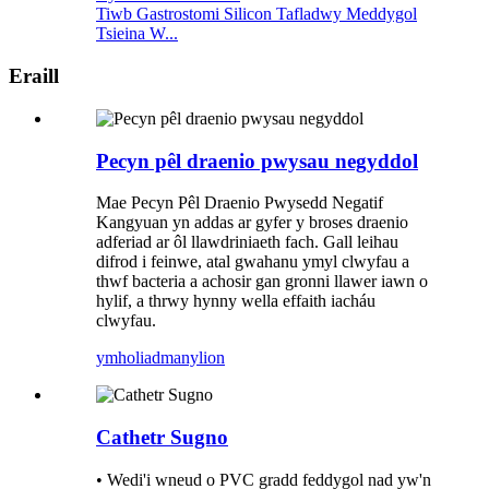
Tiwb Gastrostomi Silicon Tafladwy Meddygol
Tsieina W...
Eraill
Pecyn pêl draenio pwysau negyddol
Mae Pecyn Pêl Draenio Pwysedd Negatif
Kangyuan yn addas ar gyfer y broses draenio
adferiad ar ôl llawdriniaeth fach. Gall leihau
difrod i feinwe, atal gwahanu ymyl clwyfau a
thwf bacteria a achosir gan gronni llawer iawn o
hylif, a thrwy hynny wella effaith iacháu
clwyfau.
ymholiad
manylion
Cathetr Sugno
• Wedi'i wneud o PVC gradd feddygol nad yw'n