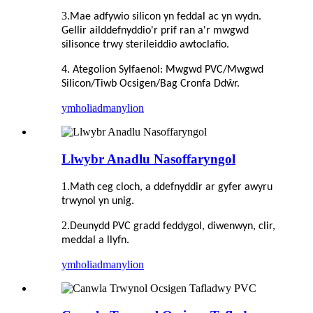
3.
Mae adfywio silicon yn feddal ac yn wydn.
Gellir ailddefnyddio'r prif ran a'r mwgwd
silisonce trwy sterileiddio awtoclafio.
4. Ategolion Sylfaenol: Mwgwd PVC/Mwgwd
Silicon/Tiwb Ocsigen/Bag Cronfa Ddŵr.
ymholiad
manylion
Llwybr Anadlu Nasoffaryngol
1.
Math ceg cloch, a ddefnyddir ar gyfer awyru
trwynol yn unig.
2.
Deunydd PVC gradd feddygol, diwenwyn, clir,
meddal a llyfn.
ymholiad
manylion