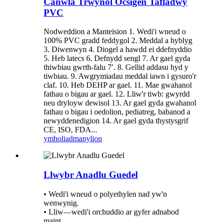
Canwla Trwynol Ocsigen Tafladwy
PVC
Nodweddion a Manteision 1. Wedi'i wneud o
100% PVC gradd feddygol 2. Meddal a hyblyg
3. Diwenwyn 4. Diogel a hawdd ei ddefnyddio
5. Heb latecs 6. Defnydd sengl 7. Ar gael gyda
thiwbiau gwrth-falu 7′. 8. Gellid addasu hyd y
tiwbiau. 9. Awgrymiadau meddal iawn i gysuro'r
claf. 10. Heb DEHP ar gael. 11. Mae gwahanol
fathau o bigau ar gael. 12. Lliw'r tiwb: gwyrdd
neu dryloyw dewisol 13. Ar gael gyda gwahanol
fathau o bigau i oedolion, pediatreg, babanod a
newyddenedigion 14. Ar gael gyda thystysgrif
CE, ISO, FDA...
ymholiad
manylion
Llwybr Anadlu Guedel
• Wedi'i wneud o polyethylen nad yw'n
wenwynig.
• Lliw—wedi'i orchuddio ar gyfer adnabod
maint.