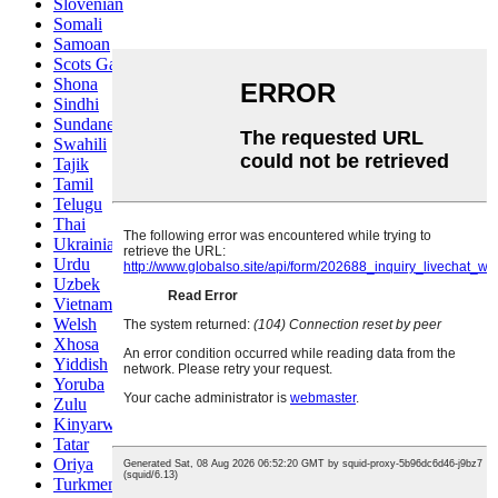
Slovenian
Somali
Samoan
Scots Gaelic
Shona
Sindhi
Sundanese
Swahili
Tajik
Tamil
Telugu
Thai
Ukrainian
Urdu
Uzbek
Vietnamese
Welsh
Xhosa
Yiddish
Yoruba
Zulu
Kinyarwanda
Tatar
Oriya
Turkmen