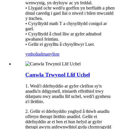
wenwynig, yn dryloyw ac yn feddal.
• Llygaid ochr wedi'u gorffen yn berffaith a phen
distal caeedig i gael llai o niwed i bilen mwcaidd
y trachea.
• Cysylltydd math T a chysylltydd conigol ar
gael.
• Cysylltydd â chod lliw ar gyfer adnabod
gwahanol feintiau.
• Gellir ei gysylltu â chysylltwyr Luer.
ymholiad
manylion
Canwla Trwynol Llif Uchel
1. Wedi'i ddefnyddio ar gyfer cleifion sy'n
anadlu'n ddigymell, triniaeth effeithiol trwy
ddarparu nwy anadlu llif uchel, wedi'i gynhesu
a'i lleithio.
2. Gellir ei ddefnyddio ynghyd â thiwb anadlu
offeryn therapi lleithio anadlol. Gellir ei
ddefnyddio ar ei ben ei hun hefyd ar gyfer
therapi awyru anfewnwthiol gyda chymysgydd