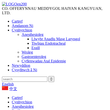
CO. OFFERYNNAU MEDDYGOL HAIYAN KANGYUAN,
LTD.
Cartref
Amdanom Ni
Cynhyrchion
Anesthesioleg
Llwybr Anadlu Masg Laryngol
Tiwbiau Endotracheal
Eraill
Wroleg
Gastroenteroleg
Cyflenwadau Atal Epidemig
Newyddion
Cysylltwch â Ni
English
中文
Cartref
Cynhyrchion
Anesthesioleg