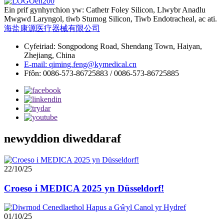
Ein prif gynhyrchion yw: Cathetr Foley Silicon, Llwybr Anadlu
Mwgwd Laryngol, tiwb Stumog Silicon, Tiwb Endotracheal, ac ati.
海盐康源医疗器械有限公司
Cyfeiriad: Songpodong Road, Shendang Town, Haiyan,
Zhejiang, China
E-mail: qiming.feng@kymedical.cn
Ffôn: 0086-573-86725883 / 0086-573-86725885
newyddion diweddaraf
22/10/25
Croeso i MEDICA 2025 yn Düsseldorf!
01/10/25