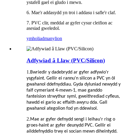
ystafell gael ei gludo i mewn.
6. Mae'r addasydd yn troi i addasu i safle'r claf.
7. PVC clir, meddal ar gyfer cysur cleifion ac
asesiad gweledol.
ymholiad
manylion
Adfywiad â Llaw (PVC/Silicon)
1.
Bwriedir y dadebrydd ar gyfer adfywio'r
ysgyfaint. Gellir ei rannu'n silicon a PVC yn ôl
gwahanol ddefnyddiau. Gyda dyluniad newydd y
falf cymeriant 4-mewn-1, mae ganddo
fanteision strwythur syml, gweithrediad cyfleus,
hawdd ei gario ac effaith awyru dda. Gall
gwahanol ategolion fod yn ddewisol.
2.
Mae ar gyfer defnydd sengl i leihau'r risg o
groes-haint ar gyfer deunydd PVC. Gellir ei
ailddefnyddio trwy ei socian mewn diheintydd.