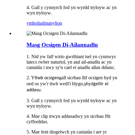
4. Gall y cynnyrch fod yn wyrdd tryloyw ac yn
wyn tryloyw.
ymholiad
manylion
Masg Ocsigen Di-Ailannadlu
1. Nid yw falf wirio gwrthiant isel yn cynnwys
latecs rwber naturiol, yn atal ail-anadlu ac yn
caniatáu i nwy sy'n cael ei anadlu allan ddianc.
2. Y
gall sicrhau llif ocsigen hyd yn
tiwb ocsigen
oed os yw'r tiwb wedi'i blygu,
hyd
y
gellir ei
addasu.
3. Gall y cynnyrch fod yn wyrdd tryloyw ac yn
wyn tryloyw.
4. Mae clip trwyn addasadwy yn sicrhau ffit
cyfforddus.
5. Mae fent diogelwch yn caniatáu i aer yr