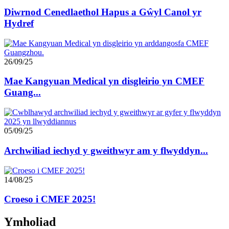
Diwrnod Cenedlaethol Hapus a Gŵyl Canol yr
Hydref
26/09/25
Mae Kangyuan Medical yn disgleirio yn CMEF
Guang...
05/09/25
Archwiliad iechyd y gweithwyr am y flwyddyn...
14/08/25
Croeso i CMEF 2025!
Ymholiad