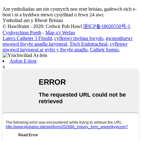
Am ymholiadau am ein cynnyrch neu restr brisiau, gadewch eich e-
bost i ni a byddwn mewn cysylltiad o fewn 24 awr.
Ymholiad am y Rhestr Brisiau
© Hawlfraint - 2020: Cedwir Pob Hawl.
浙ICP备18020550号-1
Cynhyrchion Poeth
-
Map o'r Wefan
Latecs Catheter 3 Ffordd
,
cyflenwr tiwbiau bwydo
,
gwneuthurwr
mwgwd llwybr anadlu laryngeal
,
Tiwb Endotracheal
,
cyflenwr
mwgwd laryngeal ar gyfer y llwybr anadlu
,
Cathetr Sugno
,
Anfon E-bost
x